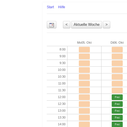
Start
Hilfe
Uhrzeit
Mo
05. Okt
Di
06. Okt
8:00
9:00
9:30
10:00
10:30
11:00
11:30
12:00
Frei
12:30
Frei
13:00
Frei
13:30
Frei
14:00
Frei