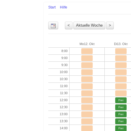
Start
Hilfe
Uhrzeit
Mo
12. Okt
Di
13. Okt
8:00
9:00
9:30
10:00
10:30
11:00
11:30
12:00
Frei
12:30
Frei
13:00
Frei
13:30
Frei
14:00
Frei