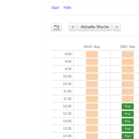
Start
Hilfe
Uhrzeit
Mo
31. Aug
Di
01. Sep
8:00
9:00
9:30
10:00
10:30
11:00
11:30
12:00
Frei
12:30
Frei
13:00
Frei
13:30
Frei
14:00
Frei